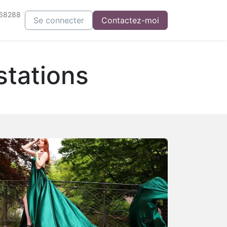
68288
Se connecter
​​​Contactez-m​o​i​
stations