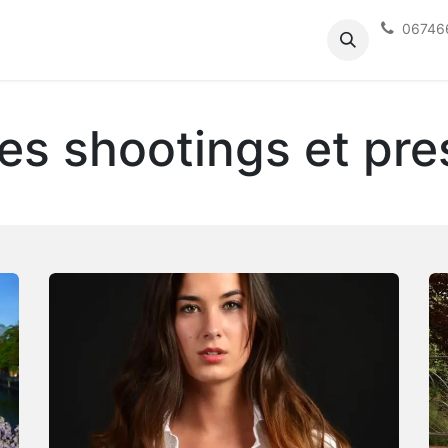
06746
Mariés
Tarifs
Contact
Blog
Accès client
des shootings et pre